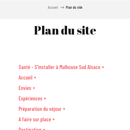
Aller
Accueil
Plan du site
au
contenu
principal
Plan du site
Santé - S'installer à Mulhouse Sud Alsace +
Accueil +
Envies +
Expériences +
Préparation du séjour +
A faire sur place +
Destination +