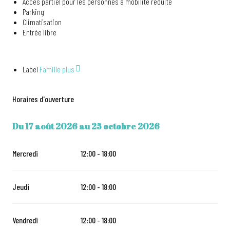
Accès partiel pour les personnes à mobilité réduite
Parking
Climatisation
Entrée libre
Label
Famille plus
Horaires d'ouverture
Du
17 août 2026
au
25 octobre 2026
DU
17 AOÛT 2026
AU
25 OCTOBRE 2026
Mercredi
12:00 - 18:00
Jeudi
12:00 - 18:00
Vendredi
12:00 - 18:00