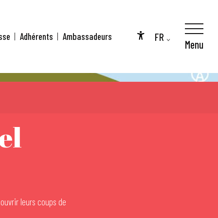
FR
sse
Adhérents
Ambassadeurs
Menu
Accessibilité
EN
DE
el
couvrir leurs coups de