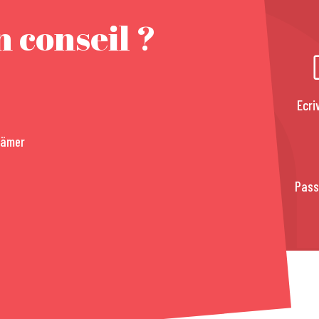
 conseil ?
Ecri
rämer
Pass