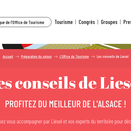
Tourisme
Congrès
Groupes
Pre
ue de l'Office de Tourisme
Accueil
Préparation du séjour
L’Office de Tourisme
Les conseils de Liesel
es conseils de Lies
PROFITEZ DU MEILLEUR DE L'ALSACE !
ssez vous accompagner par Liesel et vos experts du territoire pour dé