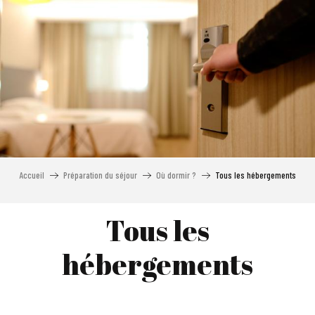
Aller
au
contenu
principal
Accueil
Préparation du séjour
Où dormir ?
Tous les hébergements
Tous les
hébergements
L'Heure Bleue