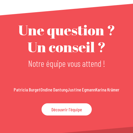
Domaine La Grange
Meublé Le Lys
Hôtel & Spa Les Violettes
Une question ?
The Originals City, Hôtel La Maison de Lise
Residhotel Mulhouse Centre
Hôtel Ibis Styles Mulhouse Centre Gare
Un conseil ?
Hôtel Les Loges
Als'Hôtel
Meublé La Villa des Ecrus
Notre équipe vous attend !
Hôtel Bristol
Brit Hôtel Confort Mulhouse Centre
Patricia Burget
Ondine Dantung
Justine Egmann
Karina Krämer
Découvrir l'équipe