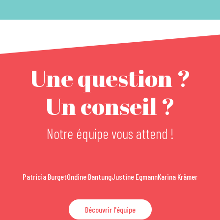
Une question ?
Un conseil ?
Notre équipe vous attend !
Patricia Burget
Ondine Dantung
Justine Egmann
Karina Krämer
Découvrir l'équipe