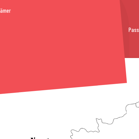
rämer
Pass