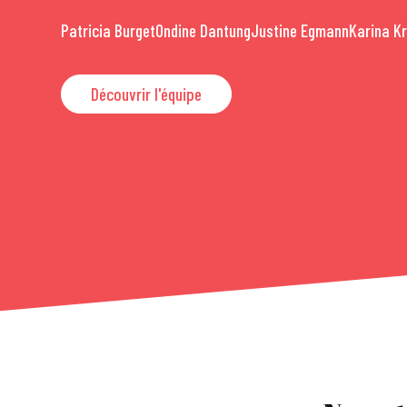
Patricia Burget
Ondine Dantung
Justine Egmann
Karina K
Découvrir l'équipe