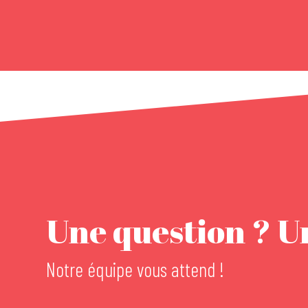
Parc de la Commanderie
Parc Steinbach
Parc Alfred Wallach
Parc à Sculptures
Parc du Tivoli
Parc de Modenheim
Parc Jaquet
Parc du Rabbargala
Parc Salvator
Square de la Bourse
Une question ? Un
Jardins du Monde
Square du réservoir
Notre équipe vous attend !