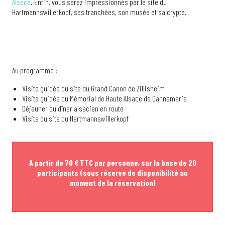
Alsace
. Enfin, vous serez impressionnés par le site du
Hartmannswillerkopf, ses tranchées, son musée et sa crypte.
Au programme :
Visite guidée du site du Grand Canon de Zillisheim
Visite guidée du Mémorial de Haute Alsace de Dannemarie
Déjeuner ou dîner alsacien en route
Visite du site du Hartmannswillerkopf
A partir de 70 € TTC par personne, sur la base de 20
participants (sous réserve de disponibilité au
moment de la réservation)