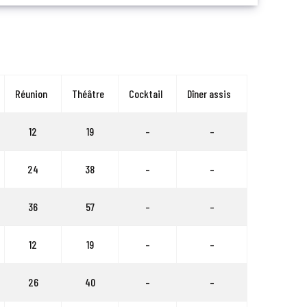
Réunion
Théâtre
Cocktail
Dîner assis
12
19
–
–
24
38
–
–
36
57
–
–
12
19
–
–
26
40
–
–