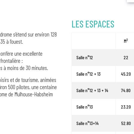
LES ESPACES
drome s’étend sur environ 128
2
A35 à l’ouest.
M
 confère une excellente
Salle n°12
22
frontalière :
ées à moins de 30 minutes.
Salle n°12 + 13
45.20
oisirs et de tourisme, animées
iron 500 pilotes, une centaine
Salle n°12 + 13 + 14
74.80
drome de Mulhouse-Habsheim
Salle n°13
23.20
Salle n°13+14
52.80