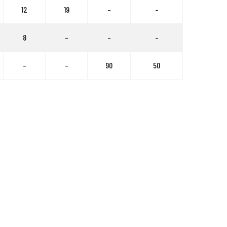
12
19
–
–
8
–
–
–
–
–
90
50