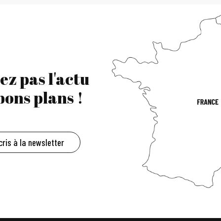
ez pas l'actu
 bons plans !
cris à la newsletter