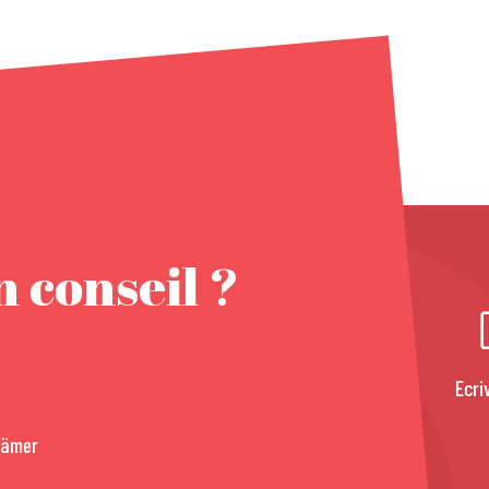
 conseil ?
Ecri
rämer