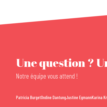
Une question ? Un
Notre équipe vous attend !
Patricia Burget
Ondine Dantung
Justine Egmann
Karina K