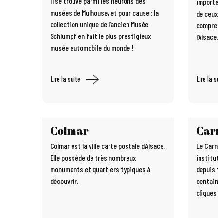
Il se trouve parmi les fleurons des
importa
musées de Mulhouse, et pour cause : la
de ceux
collection unique de l’ancien Musée
compren
Schlumpf en fait le plus prestigieux
l’Alsace.
musée automobile du monde !
Lire la suite
Lire la s
Colmar
Car
Colmar est la ville carte postale d’Alsace.
Le Carn
Elle possède de très nombreux
institut
monuments et quartiers typiques à
depuis 
découvrir.
centain
cliques 