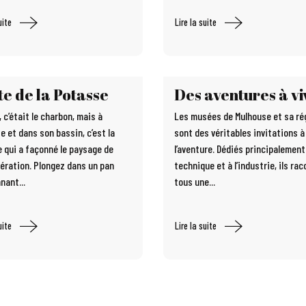
uite
Lire la suite
e de la Potasse
Des aventures à vi
 c’était le charbon, mais à
Les musées de Mulhouse et sa ré
e et dans son bassin, c’est la
sont des véritables invitations à
 qui a façonné le paysage de
l’aventure. Dédiés principalement 
mération. Plongez dans un pan
technique et à l’industrie, ils ra
nant...
tous une...
uite
Lire la suite