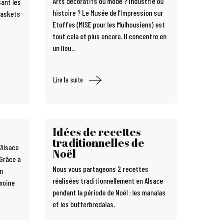
Arts décoratifs ou mode ? Industrie ou
sant les
histoire ? Le Musée de l’Impression sur
baskets
Etoffes (MISE pour les Mulhousiens) est
tout cela et plus encore. Il concentre en
un lieu...
Lire la suite
Idées de recettes
traditionnelles de
’Alsace
Noël
 Grâce à
Nous vous partageons 2 recettes
on
réalisées traditionnellement en Alsace
imoine
pendant la période de Noël : les manalas
et les butterbredalas.