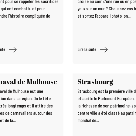
nt pour se rappeler les sacrifices
croise au coin d’une rue ou en po
 qui ont combattu et pour
yeux sur un mur ? Chaussez vos 
dre l’histoire compliquée de
et sortez l’appareil photo, on...
uite
Lire la suite
naval de Mulhouse
Strasbourg
aval de Mulhouse est une
Strasbourg est la première ville d
ion dans la région. On le fête
et abrite le Parlement Européen.
très longtemps et il attire des
la richesse de son patrimoine, s
es de carnavaliers autour des
centre ville a été classé au patr
et de la...
mondial de...