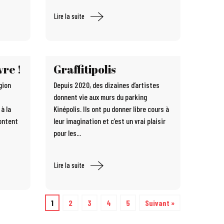
Lire la suite
vre !
Graffitipolis
gion
Depuis 2020, des dizaines d’artistes
donnent vie aux murs du parking
à la
Kinépolis. Ils ont pu donner libre cours à
content
leur imagination et c’est un vrai plaisir
pour les...
Lire la suite
1
2
3
4
5
Suivant »