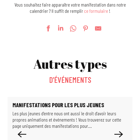
Vous souhaitez faire apparaître votre manifestation dans notre
calendrier ? Il suffit de remplir
ce formulaire
!
Foire Kermesse
La fête au village
Autres types
Le jardin de Michèle
Féeries Nocturnes au Jardin 2026
Escape game : l'énigme du Professeur Proton
D'ÉVÉNEMENTS
La Guinguette bascule
Jeu d'enquête : les scientifiques de l'ombre
Exposition : De si beaux bâtiments
Exposition - Migrations & climat : comment habiter notre monde ?
MANIFESTATIONS POUR LES PLUS JEUNES
Visite guidée : La Cité d'hier à aujourd'hui
Les plus jeunes d’entre nous ont aussi le droit d’avoir leurs
E
Exposition : Les puits disparus
propres animations et événements ! Vous trouverez sur cette
d
Exposition : Limits of Control
page uniquement des manifestations pour...
l