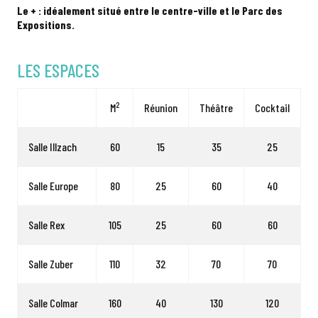
Le + : idéalement situé entre le centre-ville et le Parc des
Expositions.
LES ESPACES
2
M
Réunion
Théâtre
Cocktail
Salle Illzach
60
15
35
25
Salle Europe
80
25
60
40
Salle Rex
105
25
60
60
Salle Zuber
110
32
70
70
Salle Colmar
160
40
130
120