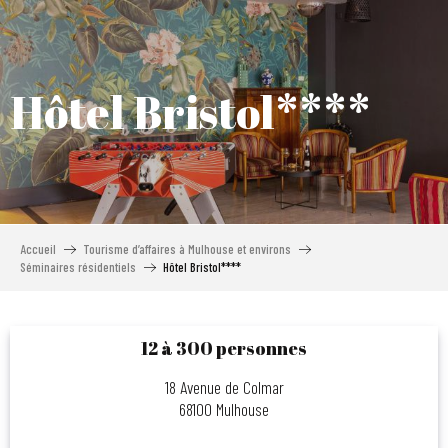
Aller
au
contenu
principal
Hôtel Bristol****
Accueil
Tourisme d’affaires à Mulhouse et environs
Séminaires résidentiels
Hôtel Bristol****
12 à 300 personnes
18 Avenue de Colmar
68100 Mulhouse