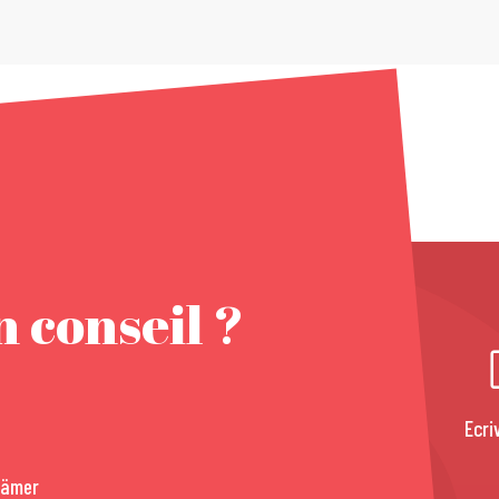
 conseil ?
Ecri
rämer