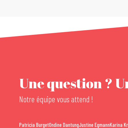
Une question ? Un
Notre équipe vous attend !
Patricia Burget
Ondine Dantung
Justine Egmann
Karina K