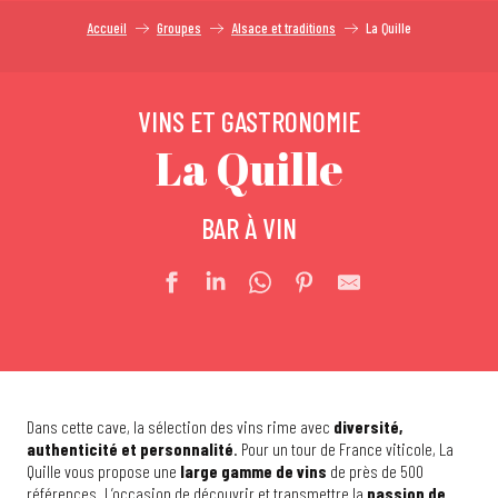
Accueil
Groupes
Alsace et traditions
La Quille
VINS ET GASTRONOMIE
La Quille
BAR À VIN
Dans cette cave, la sélection des vins rime avec
diversité,
authenticité et personnalité
. Pour un tour de France viticole, La
Quille vous propose une
large gamme de vins
de près de 500
références. L’occasion de découvrir et transmettre la
passion de