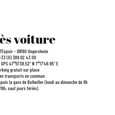
ès voiture
l’Espoir – 68190 Ungersheim
+33 (0) 389 62 43 00
PS 47°51’38.52’’ N 7°17’48.95’’ E
rking gratuit sur place
en transports en commun :
puis la gare de Bollwiller (lundi au dimanche de 9h
 19h, sauf jours fériés)