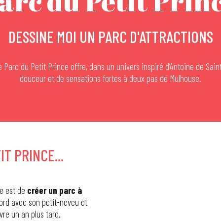
arc du Petit Prin
DESSINE MOI UN PARC D'ATTRACTIONS
e Parc du Petit Prince offre, dans un univers inspiré d’Antoine de Sain
douceur et de sensations fortes à deux pas de Mulhouse.
IT PRINCE...
ée est de
créer un parc à
ord avec son petit-neveu et
vre un an plus tard.