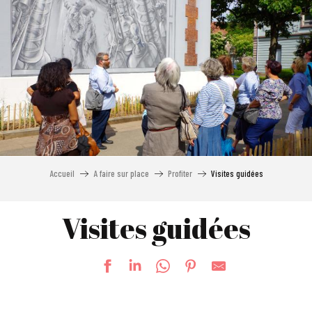
Aller
au
contenu
principal
Accueil
A faire sur place
Profiter
Visites guidées
Visites guidées
Visite guidée : Autour de la chimie mulhousienne