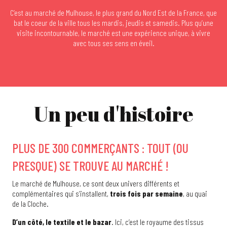
C’est au marché de Mulhouse, le plus grand du Nord Est de la France, que
bat le coeur de la ville tous les mardis, jeudis et samedis. Plus qu’une
visite incontournable, le marché est une expérience unique, à vivre
avec tous ses sens en éveil.
Un peu d'histoire
PLUS DE 300 COMMERÇANTS : TOUT (OU
PRESQUE) SE TROUVE AU MARCHÉ !
Le marché de Mulhouse, ce sont deux univers différents et
complémentaires qui s’installent,
trois fois par semaine
, au quai
de la Cloche.
D’un côté, le textile et le bazar
. Ici, c’est le royaume des tissus