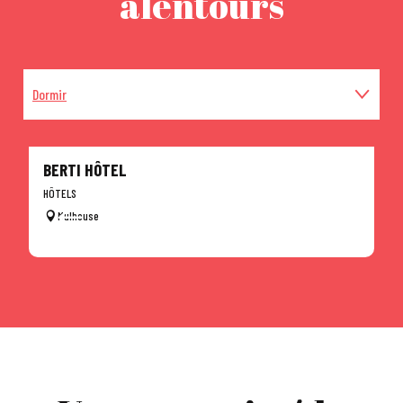
alentours
Dormir
Manger
BERTI HÔTEL
B
HÔTELS
HÔ
Mulhouse