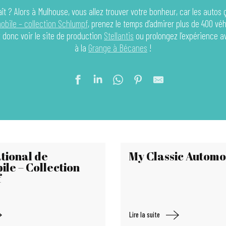
aît ? Alors à Mulhouse, vous allez trouver votre bonheur, car les autos 
obile – collection Schlumpf
, prenez le temps d’admirer plus de 400 véh
z donc voir le site de production
Stellantis
ou prolongez l’expérience a
à la
Grange à Bécanes
!
tional de
My Classic Automo
ile – Collection
f
Lire la suite