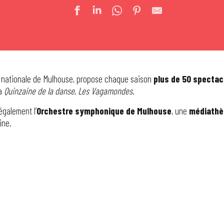
e nationale de Mulhouse, propose chaque saison
plus de 50 spectac
la
Quinzaine de la danse
,
Les Vagamondes
.
 également l’
Orchestre symphonique de Mulhouse
, une
médiathè
ine.