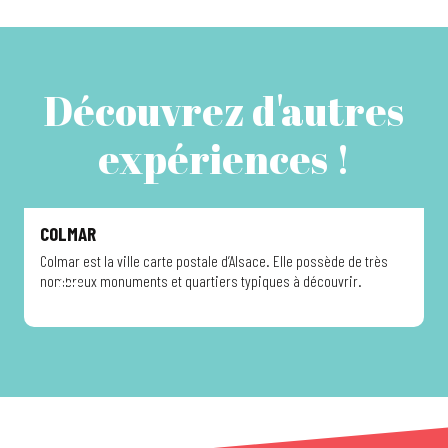
Découvrez d'autres
expériences !
COLMAR
Colmar est la ville carte postale d’Alsace. Elle possède de très
L
nombreux monuments et quartiers typiques à découvrir.
d
l