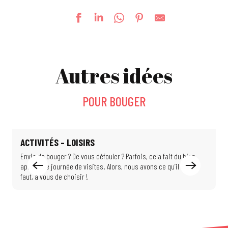
Piscine des Jonquilles
Stade Nautique
Autres idées
Centre nautique Aquarhin
Centre nautique Ile Napoléon
Piscine de Bourtzwiller
POUR BOUGER
Piscine de l'Illberg
Piscine d'Ungersheim
Plan d'eau de Reiningue
ACTIVITÉS – LOISIRS
Envie de bouger ? De vous défouler ? Parfois, cela fait du bien
V
après une journée de visites. Alors, nous avons ce qu’il vous
r
faut, à vous de choisir !
p