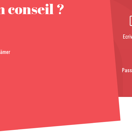
 conseil ?
Ecri
rämer
Pass