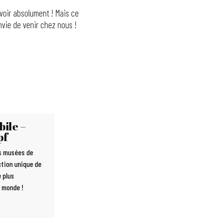
 voir absolument ! Mais ce
envie de venir chez nous !
ile –
pf
es musées de
ction unique de
e plus
 monde !