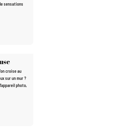
 de sensations
ouse
l’on croise au
eux sur un mur ?
’appareil photo,