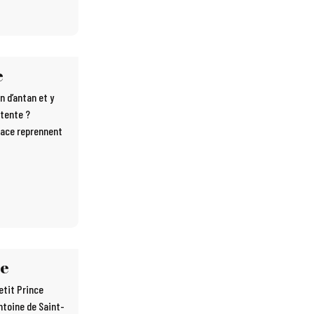
e
n d’antan et y
 tente ?
lsace reprennent
ce
etit Prince
Antoine de Saint-