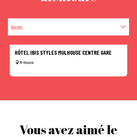
Dormir
Manger
HÔTEL IBIS STYLES MULHOUSE CENTRE GARE
A
Autres musées et sites
Mulhouse
Vous avez aimé le