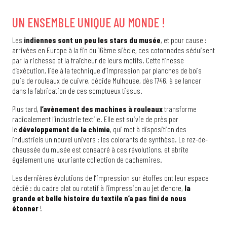
UN ENSEMBLE UNIQUE AU MONDE !
Les
indiennes sont un peu les stars du musée
, et pour cause :
arrivées en Europe à la fin du 16ème siècle, ces cotonnades séduisent
par la richesse et la fraîcheur de leurs motifs. Cette finesse
d’exécution, liée à la technique d’impression par planches de bois
puis de rouleaux de cuivre, décide Mulhouse, dès 1746, à se lancer
dans la fabrication de ces somptueux tissus.
Plus tard,
l’avènement des machines à rouleaux
transforme
radicalement l’industrie textile. Elle est suivie de près par
le
développement de la chimie
, qui met à disposition des
industriels un nouvel univers : les colorants de synthèse. Le rez-de-
chaussée du musée est consacré à ces révolutions, et abrite
également une luxuriante collection de cachemires.
Les dernières évolutions de l’impression sur étoffes ont leur espace
dédié : du cadre plat ou rotatif à l’impression au jet d’encre,
la
grande et belle histoire du textile n’a pas fini de nous
étonner
!