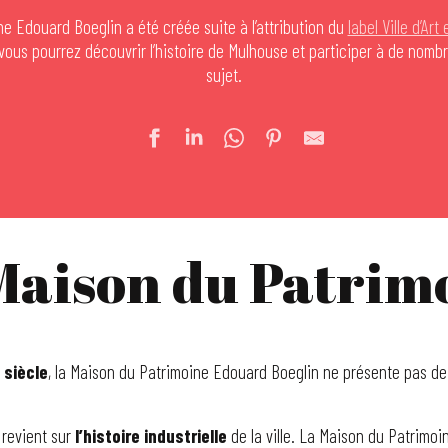
e Edouard Boeglin a été créée suite à l’attribution du
label Ville d’Art 
vous pourrez découvrir l’histoire de Mulhouse et participer à de nom
sujet.
Maison du Patrim
 siècle
, la Maison du Patrimoine Edouard Boeglin ne présente pas de c
 revient sur
l’histoire industrielle
de la ville. La Maison du Patrimo