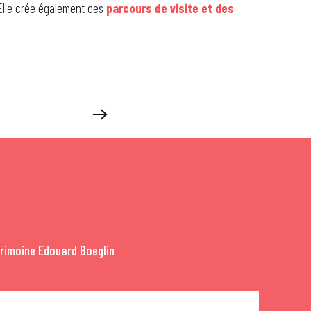
Elle crée également des
parcours de visite et des
trimoine Edouard Boeglin