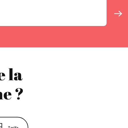
 la
e ?
Tarifs