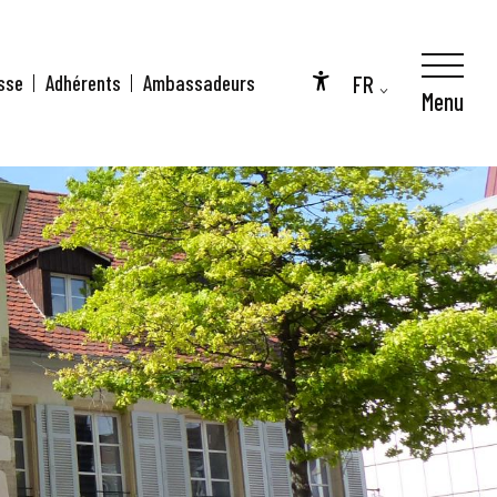
FR
sse
Adhérents
Ambassadeurs
Menu
Accessibilité
EN
DE