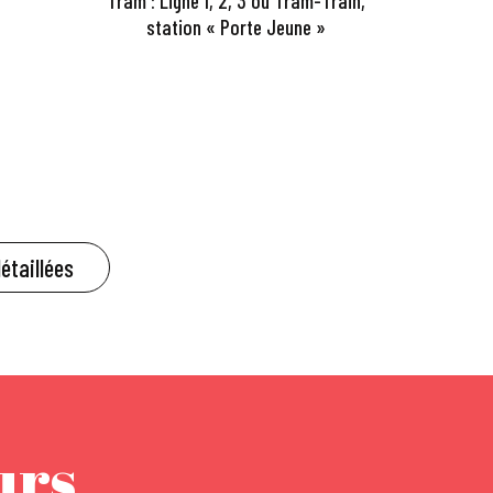
Tram : Ligne 1, 2, 3 ou Tram-Train,
station « Porte Jeune »
détaillées
urs