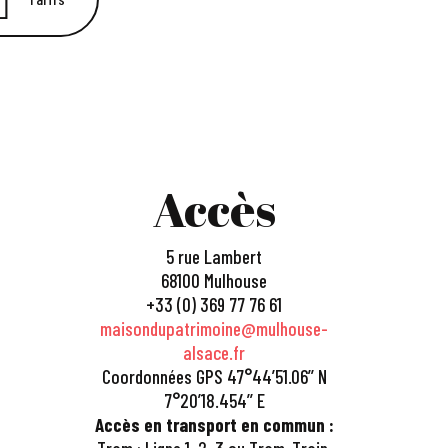
Accès
5 rue Lambert
68100 Mulhouse
+33 (0) 369 77 76 61
maisondupatrimoine@mulhouse-
alsace.fr
Coordonnées GPS 47°44’51.06’’ N
7°20’18.454’’ E
Accès en transport en commun :