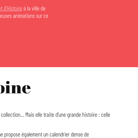
et d’Histoire
à la ville de
breuses animations sur ce
oine
ollection… Mais elle traite d’une grande histoire : celle
ine propose également un calendrier dense de