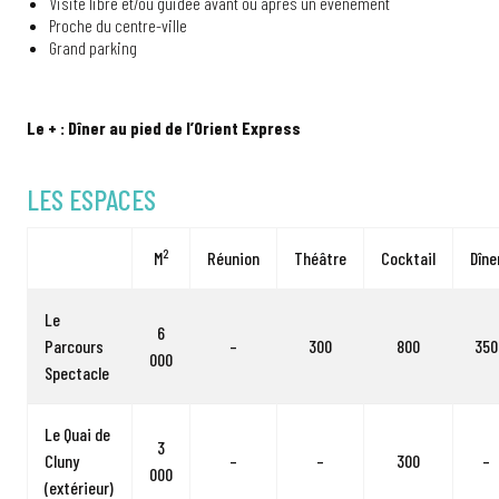
Visite libre et/ou guidée avant ou après un événement
Proche du centre-ville
Grand parking
Le + : Dîner au pied de l’Orient Express
LES ESPACES
2
M
Réunion
Théâtre
Cocktail
Dîne
Le
6
Parcours
–
300
800
350
000
Spectacle
Le Quai de
3
Cluny
–
–
300
–
000
(extérieur)