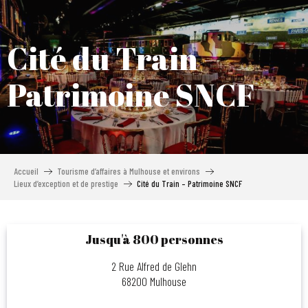
Aller
au
contenu
Cité du Train -
principal
Patrimoine SNCF
Accueil
Tourisme d’affaires à Mulhouse et environs
Lieux d’exception et de prestige
Cité du Train – Patrimoine SNCF
Jusqu'à 800 personnes
2 Rue Alfred de Glehn
68200 Mulhouse