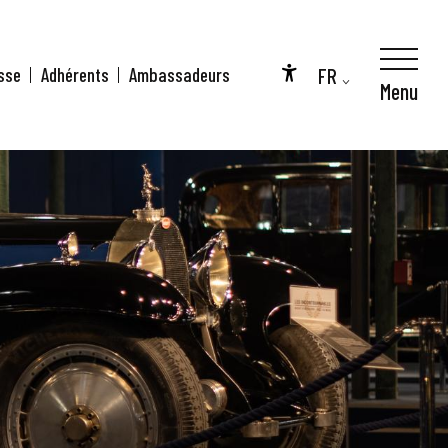
FR
sse
Adhérents
Ambassadeurs
Menu
Accessibilité
EN
DE