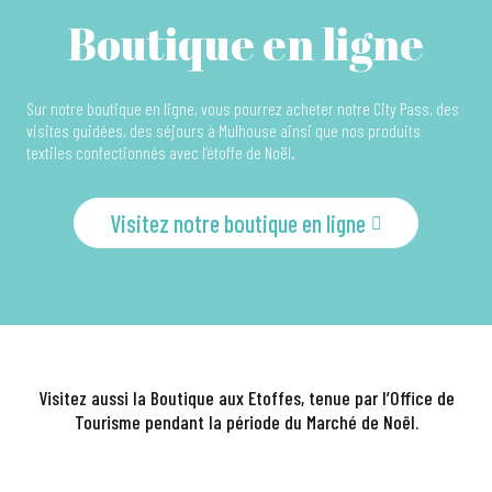
Boutique en ligne
Sur notre boutique en ligne, vous pourrez acheter notre City Pass, des
visites guidées, des séjours à Mulhouse ainsi que nos produits
textiles confectionnés avec l’étoffe de Noël.
Visitez notre boutique en ligne
LA BOUTIQUE AUX ETOFFES
A la Boutique aux Etoffes, venez faire le plein d’idées
cadeaux pour Noël, avec l’étoffe de l’année … ou pas, mais
toujours de fabrication locale !
Visitez aussi la Boutique aux Etoffes, tenue par l’Office de
Lire la suite
Tourisme pendant la période du Marché de Noël.