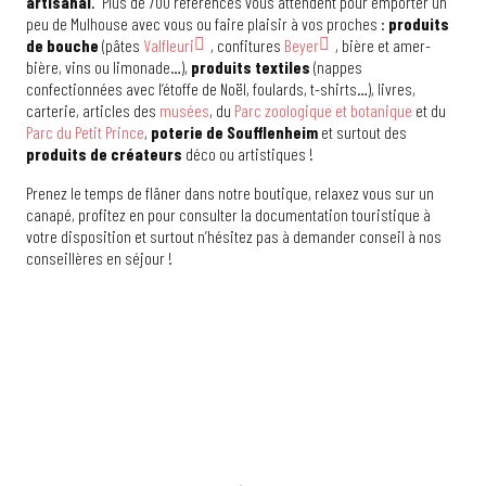
artisanal
. Plus de 700 références vous attendent pour emporter un
peu de Mulhouse avec vous ou faire plaisir à vos proches :
produits
de bouche
(pâtes
Valfleuri
, confitures
Beyer
, bière et amer-
bière, vins ou limonade…),
produits textiles
(nappes
confectionnées avec l’étoffe de Noël, foulards, t-shirts…), livres,
carterie, articles des
musées
, du
Parc zoologique et botanique
et du
Parc du Petit Prince
,
poterie de Soufflenheim
et surtout des
produits de créateurs
déco ou artistiques !
Prenez le temps de flâner dans notre boutique, relaxez vous sur un
canapé, profitez en pour consulter la documentation touristique à
votre disposition et surtout n’hésitez pas à demander conseil à nos
conseillères en séjour !