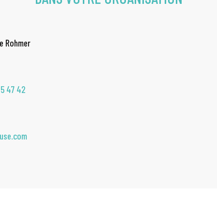
de Rohmer
35 47 42
ouse.com