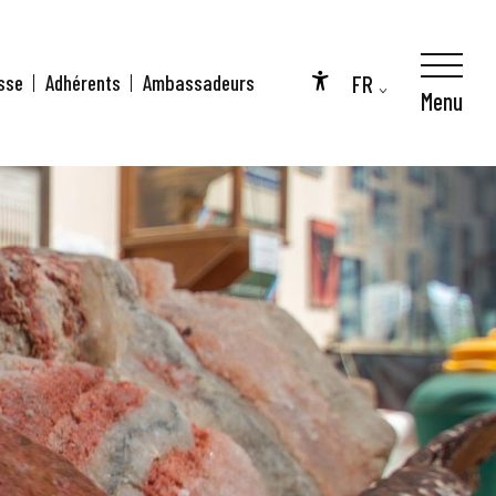
FR
sse
Adhérents
Ambassadeurs
Menu
Accessibilité
EN
DE