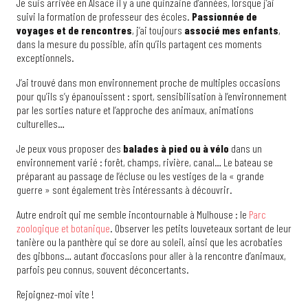
Je suis arrivée en Alsace il y a une quinzaine d’années, lorsque j’ai
suivi la formation de professeur des écoles.
Passionnée de
voyages et de rencontres
, j’ai toujours
associé mes enfants
,
dans la mesure du possible, afin qu’ils partagent ces moments
exceptionnels.
J’ai trouvé dans mon environnement proche de multiples occasions
pour qu’ils s’y épanouissent : sport, sensibilisation à l’environnement
par les sorties nature et l’approche des animaux, animations
culturelles…
Je peux vous proposer des
balades à pied ou à vélo
dans un
environnement varié : forêt, champs, rivière, canal… Le bateau se
préparant au passage de l’écluse ou les vestiges de la « grande
guerre » sont également très intéressants à découvrir.
Autre endroit qui me semble incontournable à Mulhouse : le
Parc
zoologique et botanique
. Observer les petits louveteaux sortant de leur
tanière ou la panthère qui se dore au soleil, ainsi que les acrobaties
des gibbons… autant d’occasions pour aller à la rencontre d’animaux,
parfois peu connus, souvent déconcertants.
Rejoignez-moi vite !