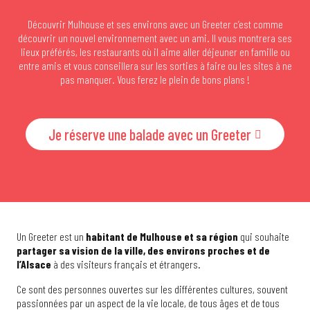
Découvrir Mulhouse et ses environs avec un Greeter c’est comme
découvrir un nouvel environnement avec un ami. Il vous montrera ses
lieux préférés, les restaurants où il aime aller déjeuner en famille ou
entre amis et vous conseillera sur les sorties à faire ou les sites à ne
pas manquer. Vous ferez le plein de bons plans !
Je réserve une balade avec un Greeter
Un Greeter est un
habitant de Mulhouse et sa région
qui souhaite
partager sa vision de la ville, des environs proches et de
l’Alsace
à des visiteurs français et étrangers.
Ce sont des personnes ouvertes sur les différentes cultures, souvent
passionnées par un aspect de la vie locale, de tous âges et de tous