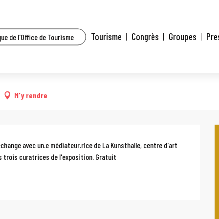
t l’agenda
Visite commentée de l'exposition Persistances
Tourisme
Congrès
Groupes
Pre
ue de l'Office de Tourisme
 à 17:00
tion Persistances
M'y rendre
change avec un.e médiateur.rice de La Kunsthalle, centre d'art 
 trois curatrices de l'exposition. Gratuit