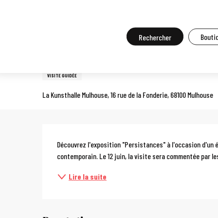
Aller
Accueil
A faire sur place
Agenda et grands événements
Tou
au
contenu
Recherche
Boutiq
Samedi 22 août de 16:00 à 17:00 / Samedi 26 septembre de 16:00
principal
Visite commentée de l'exposi
VISITE GUIDÉE
La Kunsthalle Mulhouse, 16 rue de la Fonderie, 68100 Mulhouse
Description
Découvrez l'exposition "Persistances" à l'occasion d'un é
contemporain. Le 12 juin, la visite sera commentée par les
Lire la suite