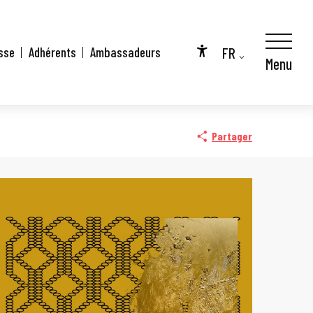
FR
sse
Adhérents
Ambassadeurs
Menu
Accessibilité
EN
DE
Partager