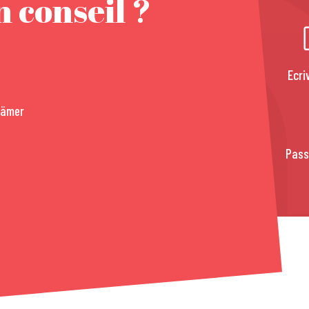
 conseil ?
Ecri
rämer
Pass