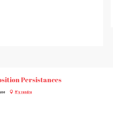
osition Persistances
ouse
M'y rendre