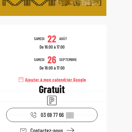
Ouverture et coo
22
SAMEDI
AOÛT
De 16:00 à 17:00
26
SAMEDI
SEPTEMBRE
De 16:00 à 17:00
Ajouter à mon calendrier Google
Gratuit
Parking
03 69 77 66
▒▒
Contactez-nous