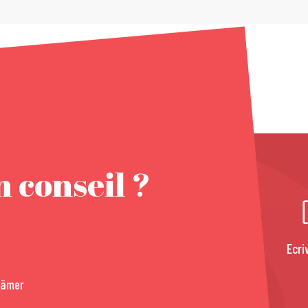
 conseil ?
Ecri
rämer