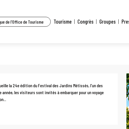
t l’agenda
24e Festival des Jardins Métissés - Les Jardins d'Ulysse
Tourisme
Congrès
Groupes
Pre
ue de l'Office de Tourisme
ssés - Les Jardins d'Ulysse
eille la 24e édition du Festival des Jardins Métissés, l'un des 
 année, les visiteurs sont invités à embarquer pour un voyage 
n...