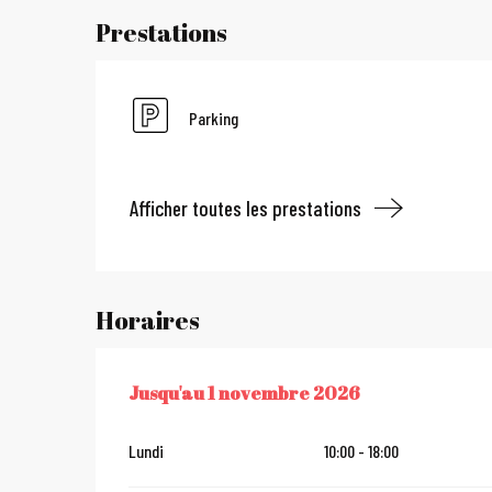
Prestations
Parking
Afficher toutes les prestations
Horaires
Jusqu'au
1 novembre 2026
DU
7 JUIN 2026
AU
1 NOVEMBRE 2026
Lundi
10:00 - 18:00