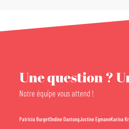
Une question ? Un
Notre équipe vous attend !
Patricia Burget
Ondine Dantung
Justine Egmann
Karina K