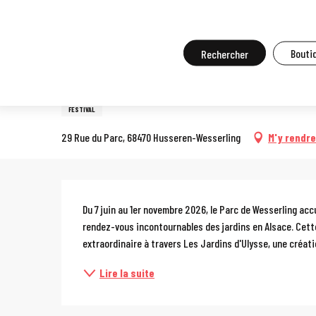
Aller
Accueil
A faire sur place
Agenda et grands événements
Tou
au
contenu
Recherche
Boutiq
7 juin > 1 novembre
principal
24e Festival des Jardins Méti
FESTIVAL
29 Rue du Parc, 68470 Husseren-Wesserling
M'y rendre
Description
Du 7 juin au 1er novembre 2026, le Parc de Wesserling accu
rendez-vous incontournables des jardins en Alsace. Cette
extraordinaire à travers Les Jardins d'Ulysse, une créatio
Lire la suite