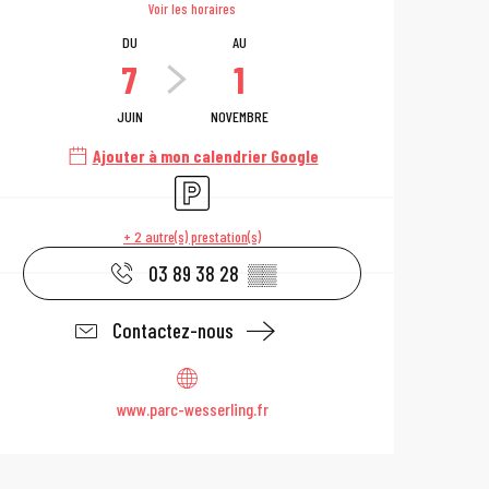
Voir les horaires
DU
AU
7
1
JUIN
NOVEMBRE
Ajouter à mon calendrier Google
Parking
+ 2 autre(s) prestation(s)
03 89 38 28
▒▒
Contactez-nous
www.parc-wesserling.fr