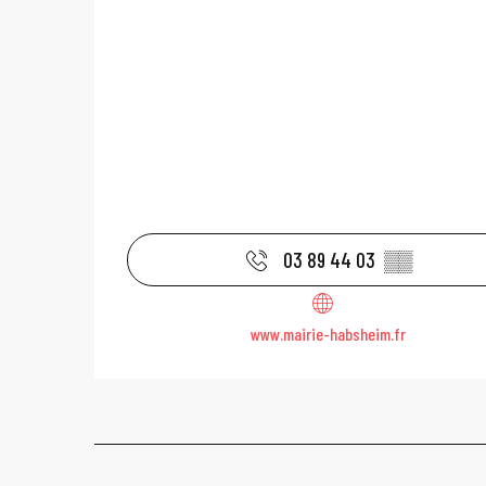
03 89 44 03
▒▒
www.mairie-habsheim.fr