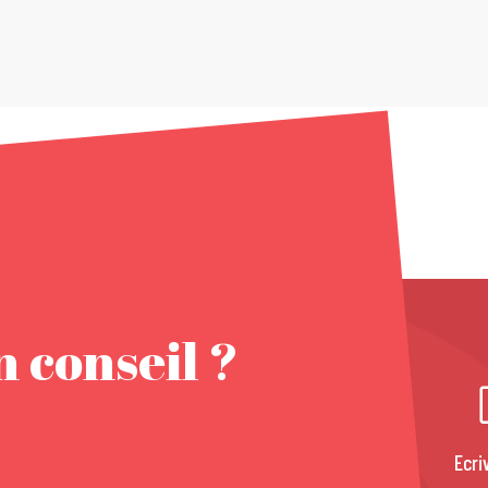
 conseil ?
Ecri