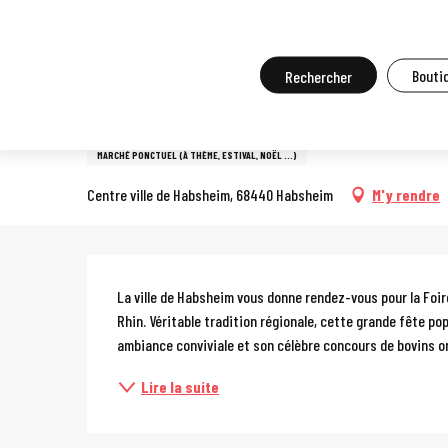
Aller
Accueil
A faire sur place
Agenda et grands événements
Tou
au
contenu
Recherche
Boutiq
25 octobre > 26 octobre
principal
Foire Simon et Jude
MARCHÉ PONCTUEL (À THÈME, ESTIVAL, NOËL …)
Centre ville de Habsheim, 68440 Habsheim
M'y rendre
Description
La ville de Habsheim vous donne rendez-vous pour la Foi
Rhin. Véritable tradition régionale, cette grande fête popu
ambiance conviviale et son célèbre concours de bovins or
Lire la suite