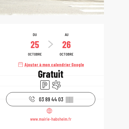
Ouverture et coo
DU
AU
25
26
OCTOBRE
OCTOBRE
Ajouter à mon calendrier Google
Gratuit
Parking
Animaux acceptés
03 89 44 03
▒▒
www.mairie-habsheim.fr