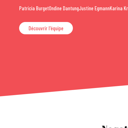
Patricia Burget
Ondine Dantung
Justine Egmann
Karina K
Découvrir l'équipe