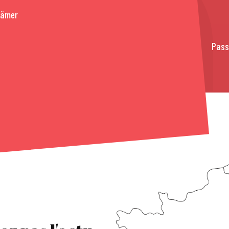
rämer
Pass