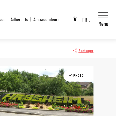
FR
sse
Adhérents
Ambassadeurs
Menu
Accessibilité
EN
DE
Partager
+1 PHOTO