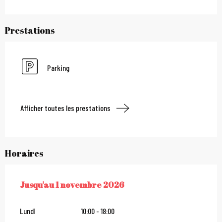
Prestations
Parking
Afficher toutes les prestations
Horaires
Jusqu'au
1 novembre 2026
DU
11 AVRIL 2026
AU
1 NOVEMBRE 2026
Lundi
10:00 - 18:00