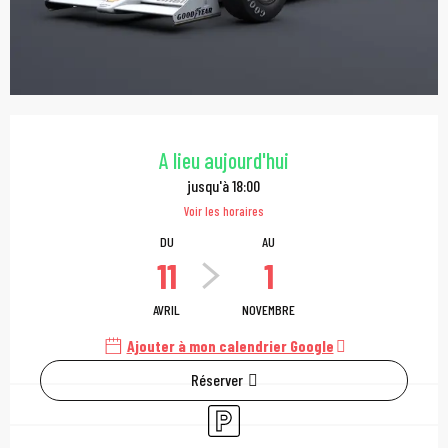
Ouverture et coordonn
A lieu aujourd'hui
jusqu'à 18:00
Voir les horaires
DU
AU
11
1
AVRIL
NOVEMBRE
Ajouter à mon calendrier Google
Réserver
Parking