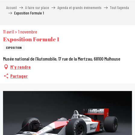
Aller
Accueil
A faire sur place
Agenda et grands événements
Tout l’agenda
au
Exposition Formule 1
contenu
principal
11 avril > 1 novembre
Exposition Formule 1
EXPOSITION
Musée national de l'Automobile, 17 rue de la Mertzau, 68100 Mulhouse
M'y rendre
Partager