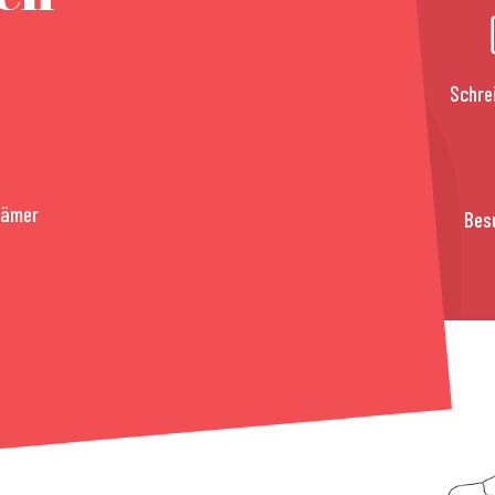
Schre
rämer
Bes