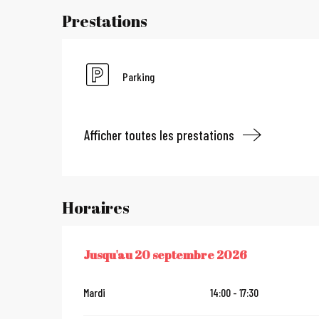
Prestations
Parking
Afficher toutes les prestations
Horaires
Jusqu'au
20 septembre 2026
DU
7 MAI 2026
AU
20 SEPTEMBRE 2026
Mardi
14:00 - 17:30