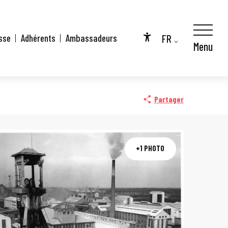
FR
sse
Adhérents
Ambassadeurs
Menu
Accessibilité
EN
DE
Partager
+1 PHOTO