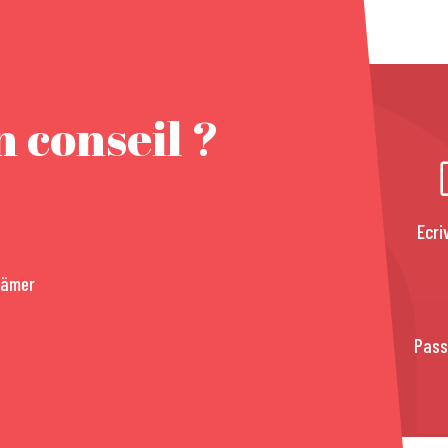
 conseil ?
Ecri
rämer
Pass