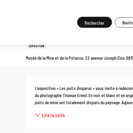
Aller
Accueil
A faire sur place
Agenda et grands événements
Tou
au
contenu
Recherche
Boutiq
7 mai > 20 septembre
principal
Exposition : Les puits dispar
EXPOSITION
Musée de la Mine et de la Potasse, 22 avenue Joseph Else, 683
Description
L’exposition « Les puits disparus » vous invite à redécou
du photographe Thomas Ermel. En noir et blanc et en arge
puits de mine ont totalement disparu du paysage. Aujourd’
Lire la suite