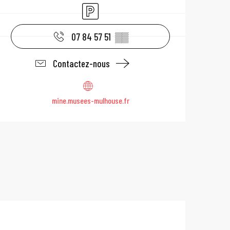
Parking
07 84 57 51
▒▒
Contactez-nous
mine.musees-mulhouse.fr