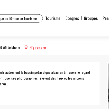
t l’agenda
Exposition : Les puits disparus
Tourisme
Congrès
Groupes
Pre
ue de l'Office de Tourisme
us
10 Wittelsheim
M'y rendre
vrir autrement le bassin potassique alsacien à travers le regard 
ntique, ses photographies révèlent des lieux où les anciens 
hui...