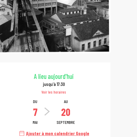
Ouverture et coo
A lieu aujourd'hui
jusqu'à 17:30
Voir les horaires
DU
AU
7
20
MAI
SEPTEMBRE
Ajouter à mon calendrier Google