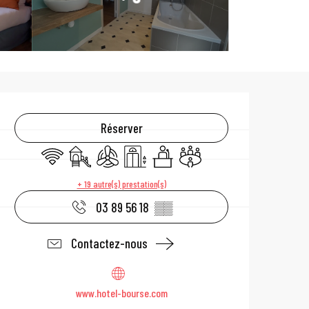
Ouverture et coo
Réserver
WiFi
Jeux pour enfants / Espace jeux
Air conditionné
Ascenseur
Séminaires
Salle de réunion
+ 19 autre(s) prestation(s)
03 89 56 18
▒▒
Contactez-nous
www.hotel-bourse.com