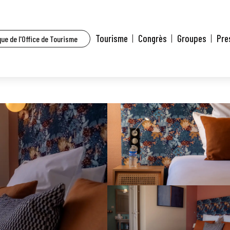
ces hôtelières à Mulhouse et environs
Hotel de la Bourse, Sure Hotel Collection by Best 
Tourisme
Congrès
Groupes
Pre
ue de l'Office de Tourisme
el Collection by Best Western