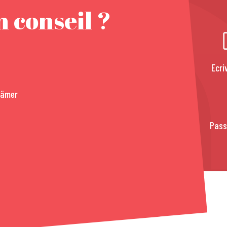
 conseil ?
Ecri
rämer
Pass