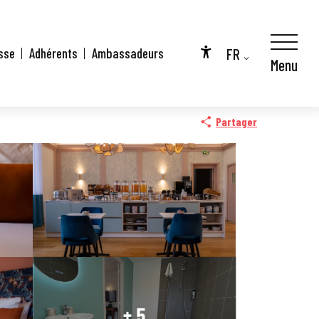
Western
FR
sse
Adhérents
Ambassadeurs
Menu
Accessibilité
EN
DE
Partager
+ 5