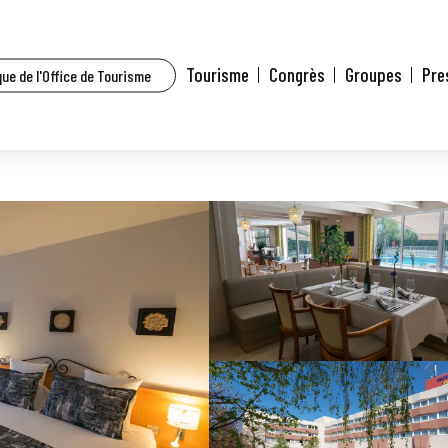
ces hôtelières à Mulhouse et environs
Kyriad Prestige Mulhouse Basel
Tourisme
Congrès
Groupes
Pre
ue de l'Office de Tourisme
sel