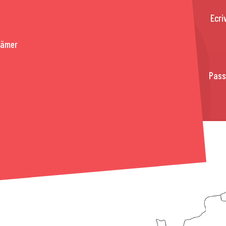
Ecri
rämer
Pass