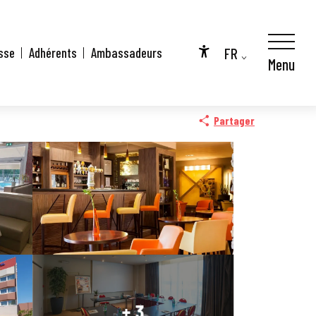
FR
sse
Adhérents
Ambassadeurs
Menu
Accessibilité
EN
DE
Partager
+ 3