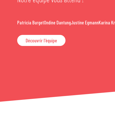
Patricia Burget
Ondine Dantung
Justine Egmann
Karina K
Découvrir l'équipe