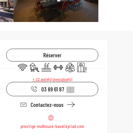
Ouverture et coo
Réserver
WiFi
Jeux pour enfants / Espace jeux
Piscine
Salle de sport
Air conditionné
Ascenseur
+ 32 autre(s) prestation(s)
03 89 61 87
▒▒
Contactez-nous
prestige-mulhouse-basel.kyriad.com