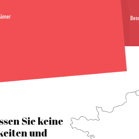
rämer
Bes
ssen Sie keine
keiten und