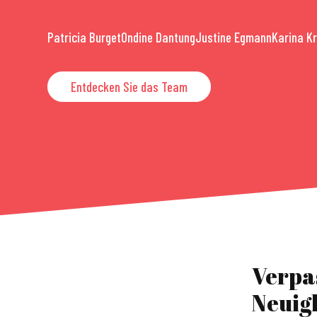
Patricia Burget
Ondine Dantung
Justine Egmann
Karina K
Entdecken Sie das Team
Verpa
Neuig