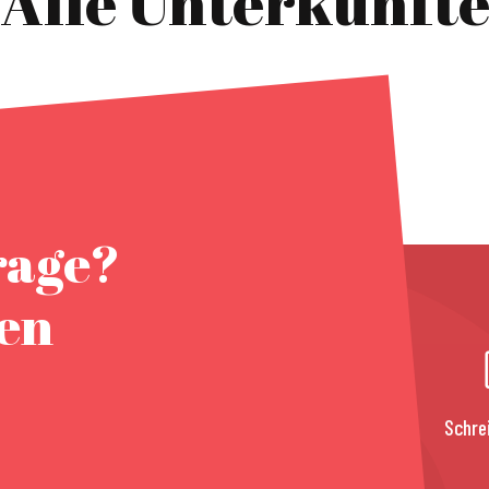
Alle Unterkünft
rage?
nen
Schre