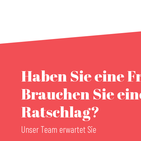
Camping de l'Ill
Villa des Ecrus
La Maison Hôtel
Meublé Le Goriot
Lagrange Apart'Hôtel Mulhouse Saint Sauveur
B&B Hôtel Mulhouse Dornach
Brit Hôtel Confort Mulhouse Centre
Haben Sie eine F
Hôtel Holiday Inn
Hôtel Novotel Mulhouse Bâle Fribourg
Hôtel B&B Mulhouse Sausheim
Brauchen Sie ei
La Petite Steppe
Appart'City Confort Mulhouse Centre
Ratschlag?
Unser Team erwartet Sie