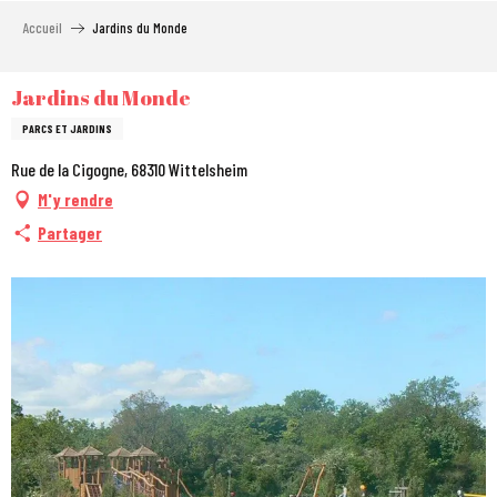
Aller
Accueil
Jardins du Monde
au
contenu
principal
Jardins du Monde
PARCS ET JARDINS
Rue de la Cigogne, 68310 Wittelsheim
M'y rendre
Partager