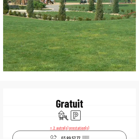
Ouverture et coordonn
Gratuit
Jeux pour enfants / Espace jeux
Parking
+ 2 autre(s) prestation(s)
03 89 57 77
▒▒