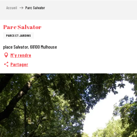
Aller
Accueil
Parc Salvator
au
contenu
principal
Parc Salvator
PARCS ET JARDINS
place Salvator, 68100 Mulhouse
M'y rendre
Partager