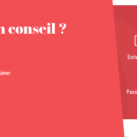
 conseil ?
Ecri
rämer
Pass