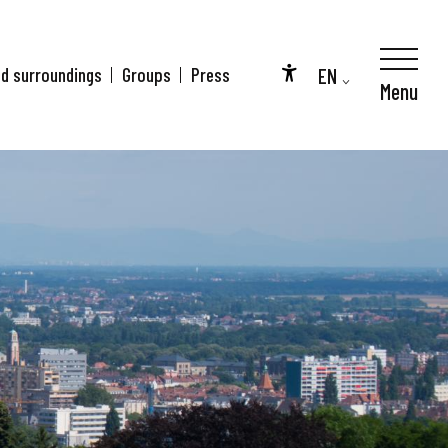
EN
nd surroundings
Groups
Press
Menu
Accessibilité
FR
DE