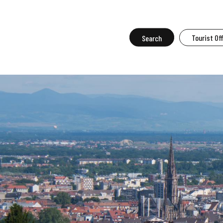
Aller
au
contenu
Search
Tourist Of
principal