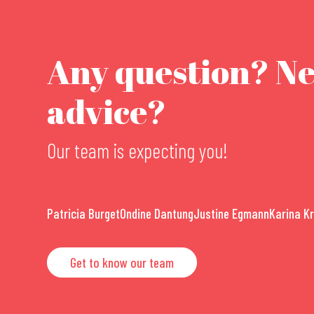
Any question? N
advice?
Our team is expecting you!
Patricia Burget
Ondine Dantung
Justine Egmann
Karina K
Get to know our team