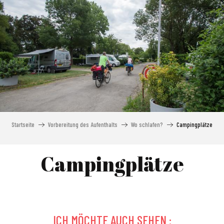
Aller
au
contenu
principal
Startseite
Vorbereitung des Aufenthalts
Wo schlafen?
Campingplätze
Campingplätze
Camping de l'Ill
Camping la Chaumière
ICH MÖCHTE AUCH SEHEN :