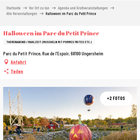
Aller
Startseite
Vor Ort zu tun
Agenda und Großveranstaltungen
au
Alle Veranstaltungen
Halloween im Parc du Petit Prince
contenu
principal
Halloween im Parc du Petit Prince
THEMENABEND / MAHLZEIT (MUSCHELN MIT POMMES FRITES ETC.)
Parc du Petit Prince, Rue de l'Espoir, 68190 Ungersheim
Anfahrt
Teilen
+2 FOTOS