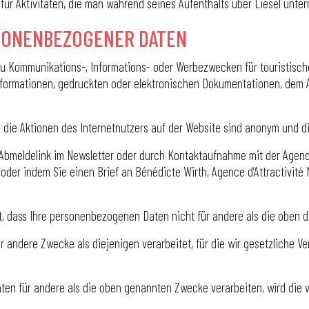
für Aktivitäten, die man während seines Aufenthalts über Liesel unt
RSONENBEZOGENER DATEN
zu Kommunikations-, Informations- oder Werbezwecken für touristisc
Informationen, gedruckten oder elektronischen Dokumentationen, dem
 die Aktionen des Internetnutzers auf der Website sind anonym und d
n Abmeldelink im Newsletter oder durch Kontaktaufnahme mit der Agenc
der indem Sie einen Brief an Bénédicte Wirth, Agence d’Attractivité
rt, dass Ihre personenbezogenen Daten nicht für andere als die oben 
 andere Zwecke als diejenigen verarbeitet, für die wir gesetzliche V
ten für andere als die oben genannten Zwecke verarbeiten, wird die vo