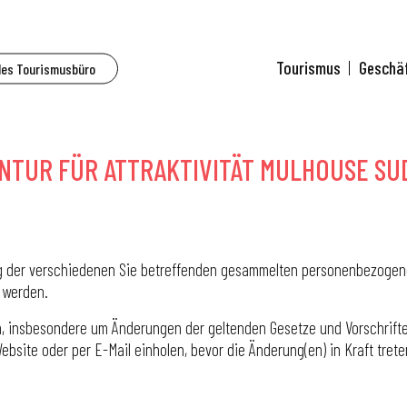
Startseite
Datenschutzrichtlinie
Tourismus
Geschä
des Tourismusbüro
tenschutzrichtli
NTUR FÜR ATTRAKTIVITÄT MULHOUSE SU
ng der verschiedenen Sie betreffenden gesammelten personenbezogenen
 werden.
n, insbesondere um Änderungen der geltenden Gesetze und Vorschrifte
site oder per E-Mail einholen, bevor die Änderung(en) in Kraft trete