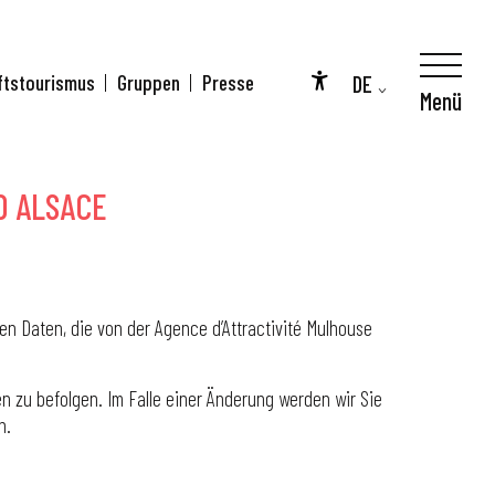
DE
ftstourismus
Gruppen
Presse
nie
Menü
Accessibilité
FR
EN
D ALSACE
 Daten, die von der Agence d’Attractivité Mulhouse
n zu befolgen. Im Falle einer Änderung werden wir Sie
n.