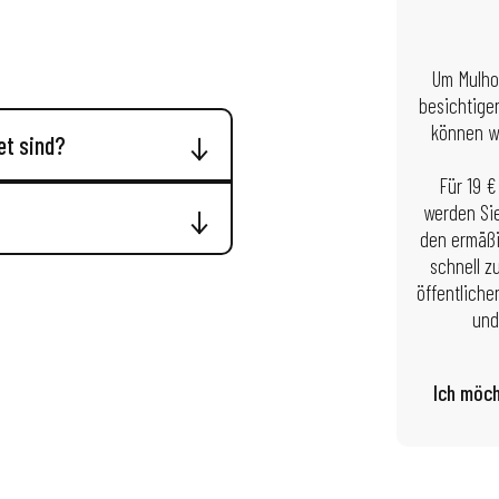
Um Mulho
besichtige
können wi
et sind?
Für 19 €
werden Sie
den ermäßi
schnell z
öffentliche
und
Ich möch