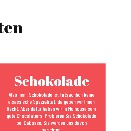
ten
Schokolade
Also nein, Schokolade ist tatsächlich keine
elsässische Spezialität, da geben wir Ihnen
Recht. Aber dafür haben wir in Mulhouse sehr
gute Chocolatiers! Probieren Sie Schokolade
bei Cabosse, Sie werden uns davon
berichten!