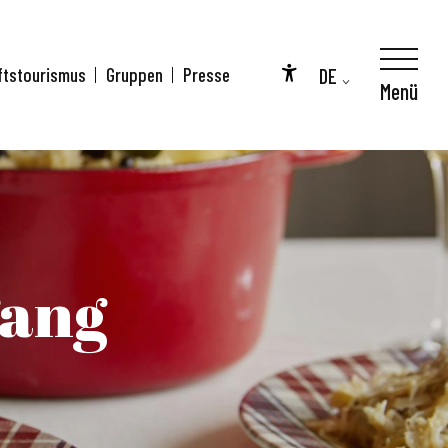
DE
ftstourismus
Gruppen
Presse
Menü
Accessibilité
FR
EN
gang