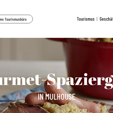
Tourismus
Geschä
des Tourismusbüro
rmet-Spazier
IN MULHOUSE