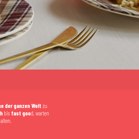
e der ganzen Welt
zu
ch
bis
fast goo
d, warten
alten.