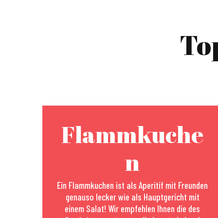
To
Flammkuche
n
Ein Flammkuchen ist als Aperitif mit Freunden
genauso lecker wie als Hauptgericht mit
einem Salat! Wir empfehlen Ihnen die des