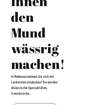
Ihnen
den
Mund
wässrig
machen!
In Mulhouse können Sie sich mit
Leckereien eindecken! Sie werden
elsässische Spezialitäten,
französische...