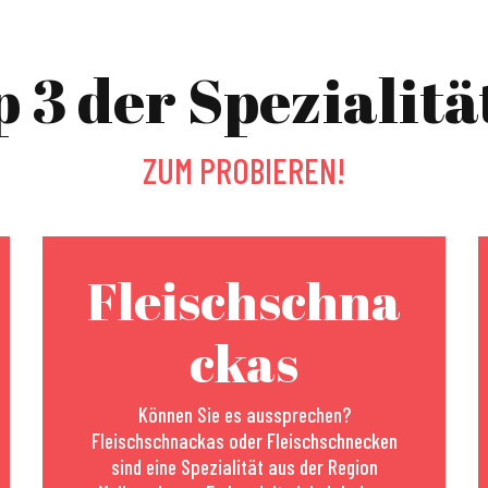
p 3 der Spezialitä
ZUM PROBIEREN!
Fleischschna
ckas
Können Sie es aussprechen?
Fleischschnackas oder Fleischschnecken
sind eine Spezialität aus der Region