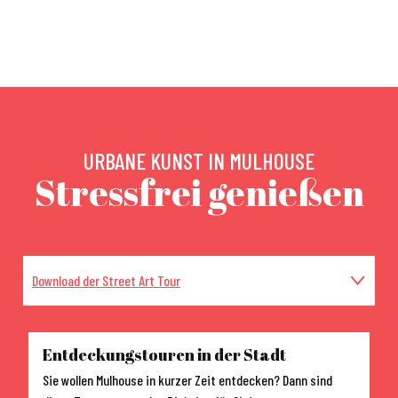
GRAFFITIPOLIS
URBANE KUNST IN MULHOUSE
Stressfrei genießen
Download der Street Art Tour
Kommen und Parken
Entdeckungstouren in der Stadt
Sie wollen Mulhouse in kurzer Zeit entdecken? Dann sind
Wohnen in Mulhouse