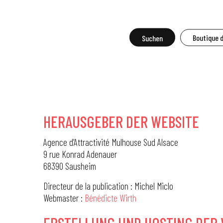
Aller
au
contenu
Suche
Boutique 
R
principal
HERAUSGEBER DER WEBSITE
Agence d’Attractivité Mulhouse Sud Alsace
9 rue Konrad Adenauer
68390 Sausheim
Directeur de la publication : Michel Miclo
Webmaster :
Bénédicte Wirth