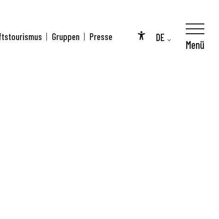
DE
ftstourismus
Gruppen
Presse
se
Menü
Accessibilité
FR
EN