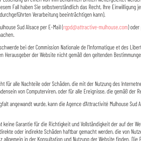
em Fall haben Sie selbstverständlich das Recht, Ihre Einwilligung je
 durchgeführten Verarbeitung beeinträchtigen kann).
ulhouse Sud Alsace per E-Mail (
rgpd@attractive-mulhouse.com
) oder
machen.
schwerde bei der Commission Nationale de l’Informatique et des Libert
n Herausgeber der Website nicht gemäß den geltenden Bestimmungen
cht für alle Nachteile oder Schäden, die mit der Nutzung des Interne
densein von Computerviren, oder für alle Ereignisse, die gemäß der 
gfalt angewandt wurde, kann die Agence d’Attractivité Mulhouse Sud Al
 keine Garantie für die Richtigkeit und Vollständigkeit der auf der W
 direkte oder indirekte Schäden haftbar gemacht werden, die von Nutzer
 allgemein in der Konsultation und Nutzung der Website finden. Die P