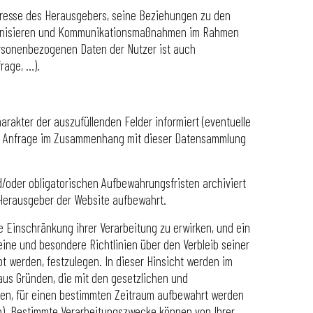
eresse des Herausgebers, seine Beziehungen zu den
organisieren und Kommunikationsmaßnahmen im Rahmen
ersonenbezogenen Daten der Nutzer ist auch
rage, …).
akter der auszufüllenden Felder informiert (eventuelle
 die Anfrage im Zusammenhang mit dieser Datensammlung
d/oder obligatorischen Aufbewahrungsfristen archiviert
Herausgeber der Website aufbewahrt.
e Einschränkung ihrer Verarbeitung zu erwirken, und ein
ne und besondere Richtlinien über den Verbleib seiner
 werden, festzulegen. In dieser Hinsicht werden im
 aus Gründen, die mit den gesetzlichen und
en, für einen bestimmten Zeitraum aufbewahrt werden
en). Bestimmte Verarbeitungszwecke können von Ihrer