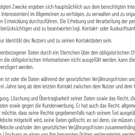
olgten Zwecke ergeben sich hauptsächlich aus dem berechtigten Int
/ Interessenten) im Allgemeinen zu verfolgen, zu verwalten und zu 
chen Entwicklung durchzuführen. Die Erhebung und Verarbeitung der p
 berücksichtigen und zu beantworten (vgl. Kontakt- oder Auskunftsanf
 Identität des Nutzers und zu seinen Kontaktdaten sein.
enbezogener Daten durch ein Sternchen über den obligatorischen Char
enn die obligatorischen Informationen nicht ausgefüllt werden, kann
verzögert werden.
n ist oder die Daten während der gesetzlichen Verjährungsfristen un
rei Jahre lang ab dem letzten Kontakt zwischen dem Nutzer und dem 
igung, Löschung und Übertragbarkeit seiner Daten sowie das Recht, di
aten sowie gegen die Kundenwerbung. Er hat auch das Recht, allgemei
 möchte, dass seine Rechte gegebenenfalls nach seinem Tod ausgeübt
bsite mitgeteilt wird, seine Daten gelöscht, es sei denn, sie müssen
 Website und/oder den gesetzlichen Verjährungsfristen zusammenhäng
rer Löschung an einen von ihm benannten Dritten weitergeleitet werd