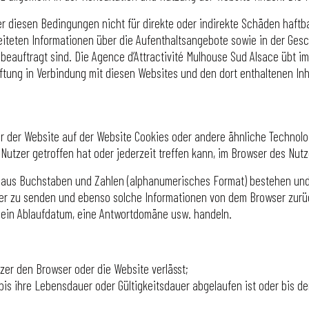
r diesen Bedingungen nicht für direkte oder indirekte Schäden haftba
reiteten Informationen über die Aufenthaltsangebote sowie in der Ges
 beauftragt sind. Die Agence d’Attractivité Mulhouse Sud Alsace übt im
tung in Verbindung mit diesen Websites und den dort enthaltenen Inh
er der Website auf der Website Cookies oder andere ähnliche Technol
utzer getroffen hat oder jederzeit treffen kann, im Browser des Nutze
el aus Buchstaben und Zahlen (alphanumerisches Format) bestehen un
er zu senden und ebenso solche Informationen von dem Browser zurüc
 ein Ablaufdatum, eine Antwortdomäne usw. handeln.
zer den Browser oder die Website verlässt;
is ihre Lebensdauer oder Gültigkeitsdauer abgelaufen ist oder bis de