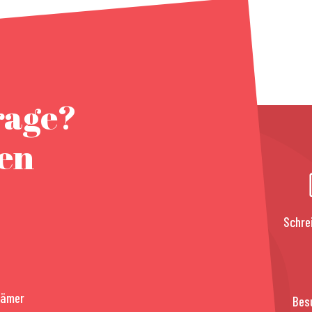
rage?
nen
Schre
rämer
Bes