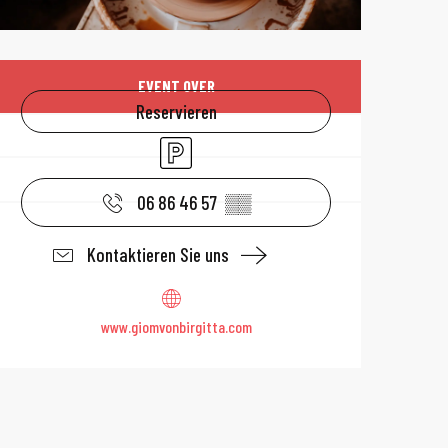
Öffnungszeiten 
EVENT OVER
Reservieren
Parkplatz
06 86 46 57
▒▒
Kontaktieren Sie uns
www.giomvonbirgitta.com