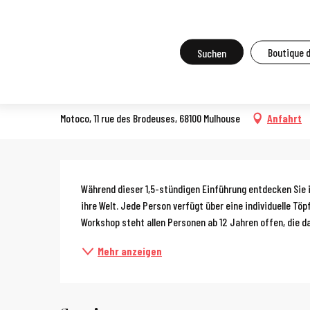
Aller
Startseite
Vor Ort zu tun
Agenda und Großveranstaltungen
A
au
contenu
Suche
Boutique 
Workshop zur Einführung in
principal
PRAKTIKUM, WORKSHOP, ÖNOLOGIEKURS, KOCHKURS
Motoco, 11 rue des Brodeuses, 68100 Mulhouse
Anfahrt
Beschreibun
Während dieser 1,5-stündigen Einführung entdecken Sie i
ihre Welt. Jede Person verfügt über eine individuelle Tö
Workshop steht allen Personen ab 12 Jahren offen, die da
Mehr anzeigen