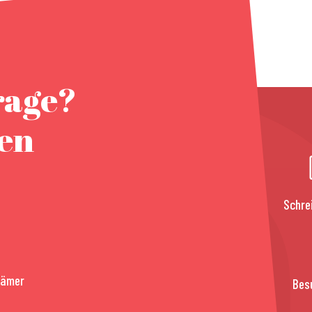
rage?
nen
Schre
rämer
Bes