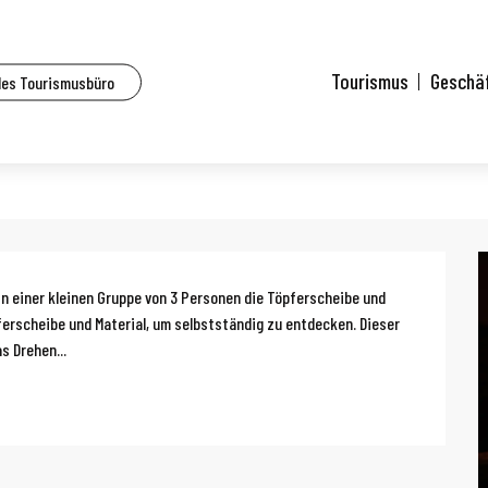
lle Veranstaltungen
Workshop zur Einführung in die Töpferscheibe
Tourismus
Geschä
des Tourismusbüro
 die Töpferscheibe
g
n einer kleinen Gruppe von 3 Personen die Töpferscheibe und 
pferscheibe und Material, um selbstständig zu entdecken. Dieser 
s Drehen...