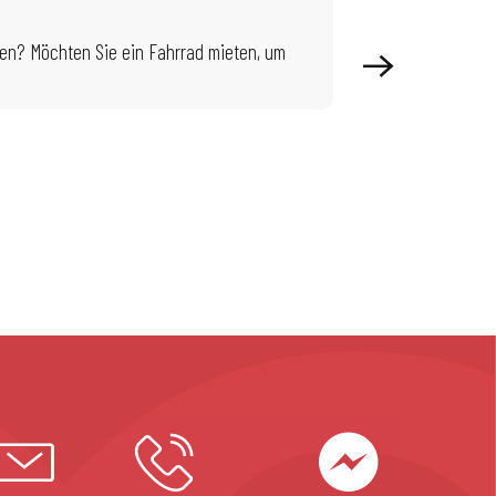
AKTIVITÄTEN –
nen? Möchten Sie ein Fahrrad mieten, um
Haben Sie Lust, sic
Richtige für Sie, Si