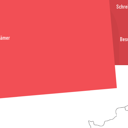
Schre
rämer
Bes