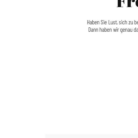
Fr
Haben Sie Lust, sich zu 
Dann haben wir genau das
Schwimmbad
Piscine des Jonquilles
Piscine de l'Illberg
Piscine d'Ungersheim
Patinoire Olympique de Mulhouse
Stade Nautique
Illberg Minigolf
Piscine de Bourtzwiller
Centre nautique Ile Napoléon
Reiningue See