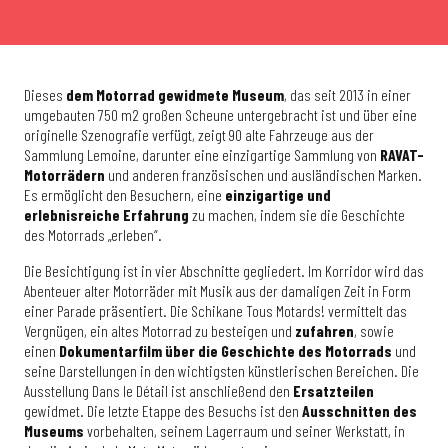
Dieses
dem Motorrad gewidmete Museum
, das seit 2013 in einer
umgebauten 750 m2 großen Scheune untergebracht ist und über eine
originelle Szenografie verfügt, zeigt 90 alte Fahrzeuge aus der
Sammlung Lemoine, darunter eine einzigartige Sammlung von
RAVAT-
Motorrädern
und anderen französischen und ausländischen Marken.
Es ermöglicht den Besuchern, eine
einzigartige und
erlebnisreiche Erfahrung
zu machen, indem sie die Geschichte
des Motorrads „erleben“.
Die Besichtigung ist in vier Abschnitte gegliedert. Im Korridor wird das
Abenteuer alter Motorräder mit Musik aus der damaligen Zeit in Form
einer Parade präsentiert. Die Schikane Tous Motards! vermittelt das
Vergnügen, ein altes Motorrad zu besteigen und
zufahren
, sowie
einen
Dokumentarfilm über die Geschichte des Motorrads
und
seine Darstellungen in den wichtigsten künstlerischen Bereichen. Die
Ausstellung Dans le Détail ist anschließend den
Ersatzteilen
gewidmet. Die letzte Etappe des Besuchs ist den
Ausschnitten des
Museums
vorbehalten, seinem Lagerraum und seiner Werkstatt, in